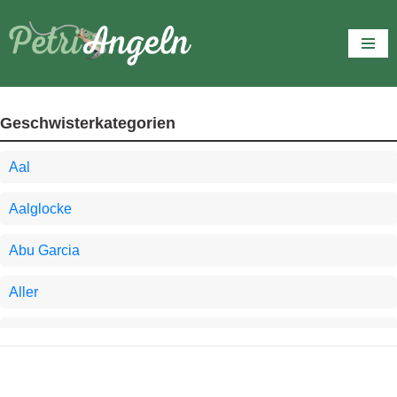
Zum
Inhalt
springen
Geschwisterkategorien
Aal
Aalglocke
Abu Garcia
Aller
Angel-Tipps
Angelausrüstung