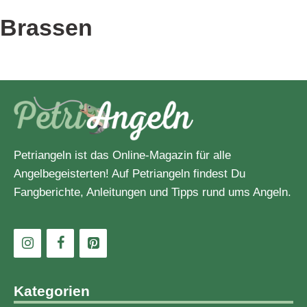
Angelbekleidung
Brassen
Angelblei
Angelknoten
Angelköder
Angelmasters
Petriangeln ist das Online-Magazin für alle
Angelbegeisterten! Auf Petriangeln findest Du
Angelmesser
Fangberichte, Anleitungen und Tipps rund ums Angeln.
Angelmontage
Angelrolle
Angelrute
Kategorien
Angelstiefel