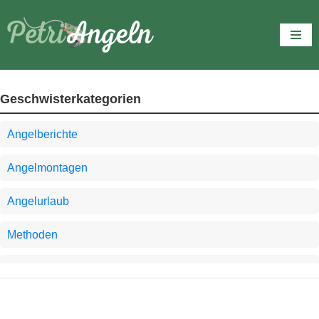
Zum
Inhalt
springen
Geschwisterkategorien
Angelberichte
Angelmontagen
Angelurlaub
Methoden
PetriAngeln.de
Wichtige Infos