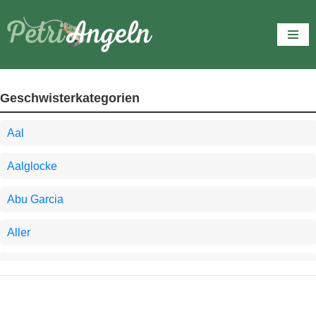
Zum
Inhalt
springen
Geschwisterkategorien
Aal
Aalglocke
Abu Garcia
Aller
Angel-Tipps
Angelausrüstung