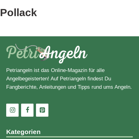
Angelbekleidung
Pollack
Angelblei
Angelknoten
Angelköder
Angelmasters
Petriangeln ist das Online-Magazin für alle
Angelbegeisterten! Auf Petriangeln findest Du
Angelmesser
Fangberichte, Anleitungen und Tipps rund ums Angeln.
Angelmontage
Angelrolle
Angelrute
Kategorien
Angelstiefel