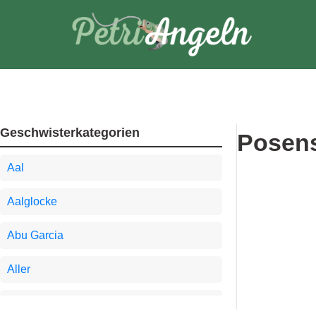
Zum
Inhalt
springen
Geschwisterkategorien
Posen
Aal
Aalglocke
Abu Garcia
Aller
Angel-Tipps