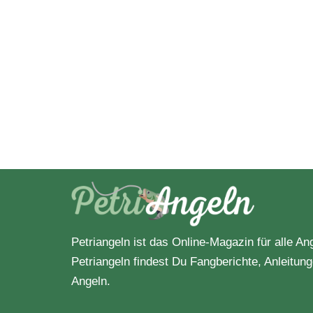
Angelausrüstung
Angelbekleidung
Angelblei
Angelknoten
Angelköder
Angelmasters
Angelmesser
Petriangeln ist das Online-Magazin für alle An
Angelmontage
Petriangeln findest Du Fangberichte, Anleitun
Angeln.
Angelrolle