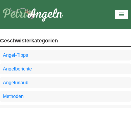
Zum
Inhalt
springen
Geschwisterkategorien
Angel-Tipps
Angelberichte
Angelurlaub
Methoden
PetriAngeln.de
Wichtige Infos