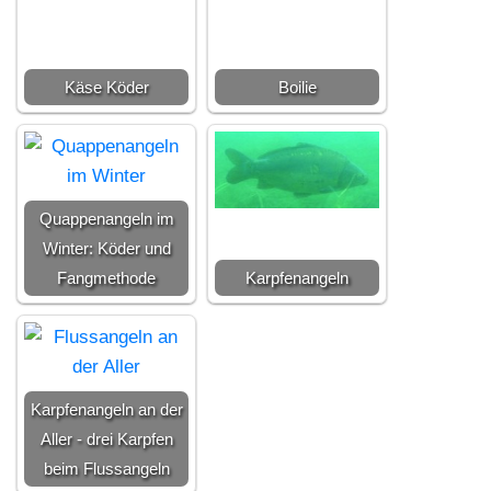
Käse Köder
Boilie
Quappenangeln im
Winter: Köder und
Fangmethode
Karpfenangeln
Karpfenangeln an der
Aller - drei Karpfen
beim Flussangeln