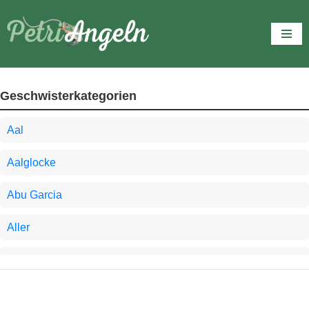
Zum
Inhalt
springen
Geschwisterkategorien
Aal
Aalglocke
Abu Garcia
Aller
Angel-Tipps
Angelausrüstung