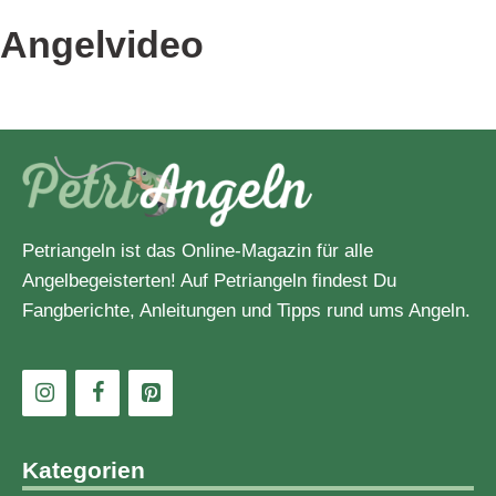
Angelbekleidung
Angelvideo
Angelblei
Angelknoten
Angelköder
Angelmasters
Petriangeln ist das Online-Magazin für alle
Angelbegeisterten! Auf Petriangeln findest Du
Angelmesser
Fangberichte, Anleitungen und Tipps rund ums Angeln.
Angelmontage
Angelrolle
Angelrute
Kategorien
Angelstiefel